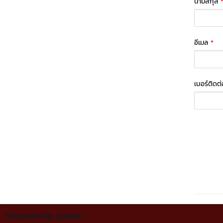
นามสกุล
อีเมล
*
เบอร์ติดต
Membership system