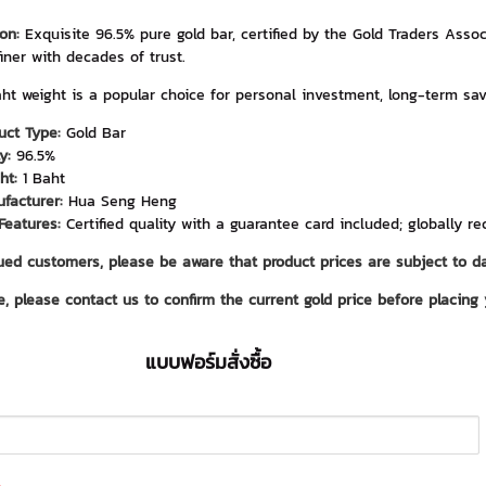
on:
Exquisite 96.5% pure gold bar, certified by the Gold Traders Asso
finer with decades of trust.
ht weight is a popular choice for personal investment, long-term savi
uct Type:
Gold Bar
y:
96.5%
ht:
1 Baht
facturer:
Hua Seng Heng
Features:
Certified quality with a guarantee card included; globally re
ued customers, please be aware that product prices are subject to da
e, please contact us to confirm the current gold price before placing
แบบฟอร์มสั่งซื้อ