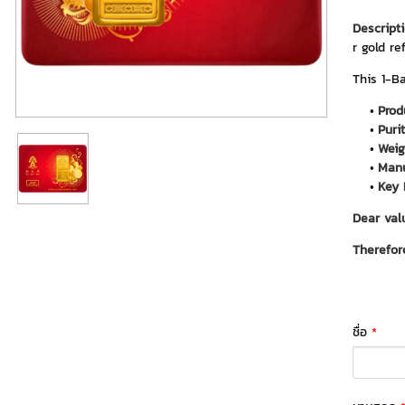
Descripti
r gold re
This 1-Ba
Prod
Purit
Weig
Manu
Key 
Dear val
Therefor
ชื่อ
*