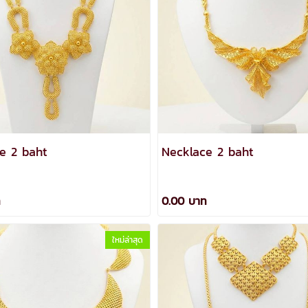
ce 2 baht
์Necklace 2 baht
ท
0.00 บาท
ใหม่ล่าสุด