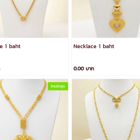
ce 1 baht
์Necklace 1 baht
ท
0.00 บาท
ใหม่ล่าสุด