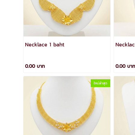
์Necklace 1 baht
์Neckla
0.00 บาท
0.00 บา
ใหม่ล่าสุด