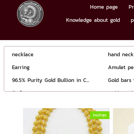
Home page
Pr
Knowledge about gold
p
necklace
hand neck
Earring
Amulet pe
96.5% Purity Gold Bullion in C...
Gold bars 
กิมตุ้ง 96.5%
Gold pend
Gold earring
gold jewel
ใหม่ล่าสุด
clock
Gold Amul