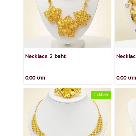
์Necklace 2 baht
์Neckla
0.00 บาท
0.00 บา
ใหม่ล่าสุด