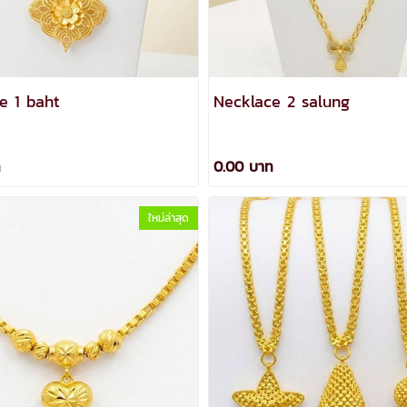
ce 1 baht
Necklace 2 salung
ท
0.00 บาท
ใหม่ล่าสุด