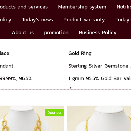
oducts and services
Membership system
Notifi
olicy
Today's news
Product warranty
Today'
About us
promotion
Business Policy
lace
Gold Ring
ndant
Sterling Silver Gemstone J
99.99%, 96.5%
1 gram 95.5% Gold Bar vale
ant
จี้ทอง
ry
Pixiu bracelet
ใหม่ล่าสุด
et Case
Pixiu Bracelet